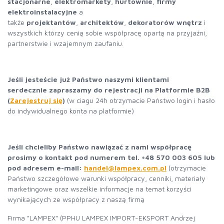
stacjonarne
,
elektromarkety
,
hurtownie
,
firmy
elektroinstalacyjne
a
także
projektantów
,
architektów
,
dekoratorów wnętrz
i
wszystkich którzy cenią sobie współpracę opartą na przyjaźni,
partnerstwie i wzajemnym zaufaniu.
Jeśli jesteście już Państwo naszymi klientami
serdecznie zapraszamy do rejestracji na Platformie B2B
(
Zarejestruj się
)
(w ciagu 24h otrzymacie Państwo login i hasło
do indywidualnego konta na platformie)
Jeśli chcieliby Państwo nawiązać z nami współpracę
prosimy o kontakt pod numerem tel. +48 570 003 605 lub
pod adresem e-mail:
h
andel@lampex.com.pl
(otrzymacie
Państwo szczegółowe warunki współpracy, cenniki, materiały
marketingowe oraz wszelkie informacje na temat korzyści
wynikających ze współpracy z naszą firmą
Firma "LAMPEX" (PPHU LAMPEX IMPORT-EKSPORT Andrzej